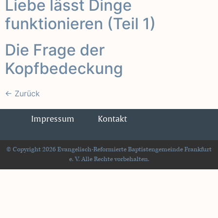
Liebe lässt Dinge
funktionieren (Teil 1)
Die Frage der
Kopfbedeckung
←
Zurück
Impressum
Kontakt
© Copyright 2026 Evangelisch-Reformierte Baptistengemeinde Frankfurt
e. V. Alle Rechte vorbehalten.