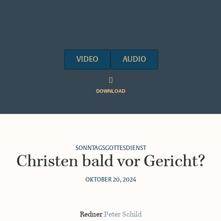
VIDEO
AUDIO
DOWNLOAD
SONNTAGSGOTTESDIENST
Christen bald vor Gericht?
OKTOBER 20, 2024
Redner
Peter Schild