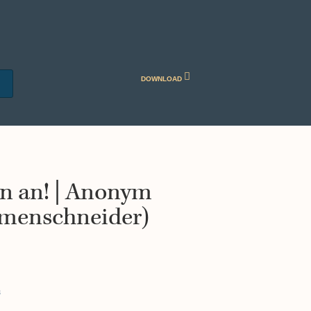
DOWNLOAD
n an! | Anonym
emenschneider)
s