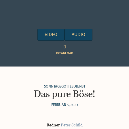
VIDEO
AUDIO
DOWNLOAD
SONNTAGSGOTTESDIENST
Das pure Böse!
FEBRUAR 5, 2023
Redner
Peter Schild