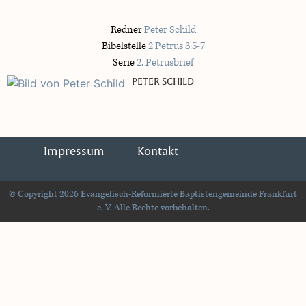
Redner
Peter Schild
Bibelstelle
2 Petrus 3:5-7
Serie
2. Petrusbrief
PETER SCHILD
Impressum
Kontakt
© Copyright 2026 Evangelisch-Reformierte Baptistengemeinde Frankfurt
e. V. Alle Rechte vorbehalten.