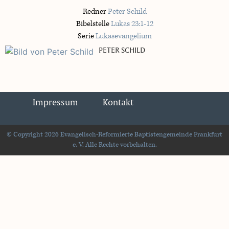
Redner
Peter Schild
Bibelstelle
Lukas 23:1-12
Serie
Lukasevangelium
PETER SCHILD
Impressum
Kontakt
© Copyright 2026 Evangelisch-Reformierte Baptistengemeinde Frankfurt
e. V. Alle Rechte vorbehalten.