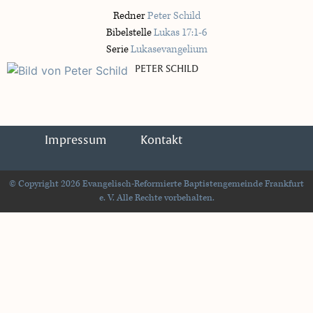
Redner
Peter Schild
Bibelstelle
Lukas 17:1-6
Serie
Lukasevangelium
PETER SCHILD
Impressum
Kontakt
© Copyright 2026 Evangelisch-Reformierte Baptistengemeinde Frankfurt
e. V. Alle Rechte vorbehalten.