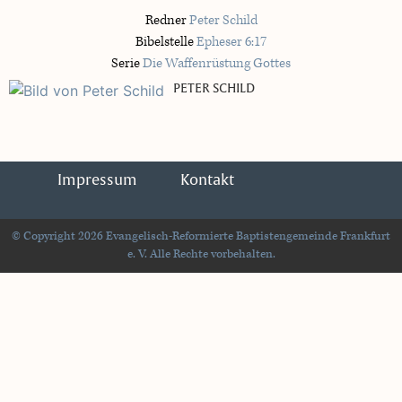
Redner
Peter Schild
Bibelstelle
Epheser 6:17
Serie
Die Waffenrüstung Gottes
PETER SCHILD
Impressum
Kontakt
© Copyright 2026 Evangelisch-Reformierte Baptistengemeinde Frankfurt
e. V. Alle Rechte vorbehalten.