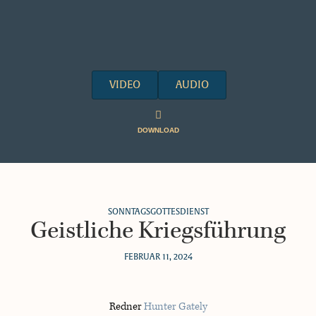
VIDEO
AUDIO
DOWNLOAD
SONNTAGSGOTTESDIENST
Geistliche Kriegsführung
FEBRUAR 11, 2024
Redner
Hunter Gately