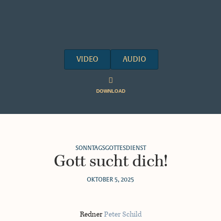
VIDEO
AUDIO
DOWNLOAD
SONNTAGSGOTTESDIENST
Gott sucht dich!
OKTOBER 5, 2025
Redner
Peter Schild