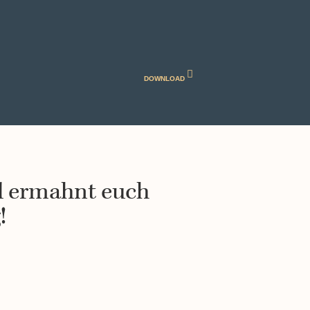
DOWNLOAD
nd ermahnt euch
!