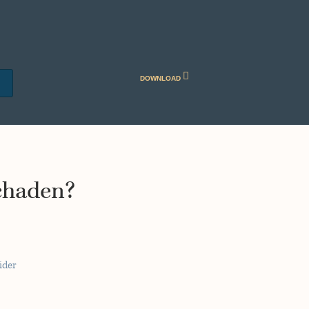
DOWNLOAD
chaden?
ider