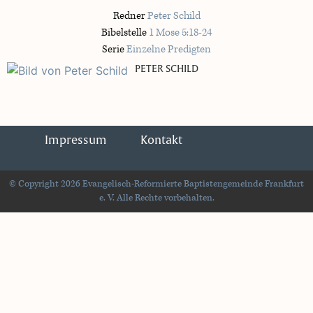
Redner
Peter Schild
Bibelstelle
1 Mose 5:18-24
Serie
Einzelne Predigten
PETER SCHILD
Impressum
Kontakt
© Copyright 2026 Evangelisch-Reformierte Baptistengemeinde Frankfurt
e. V. Alle Rechte vorbehalten.