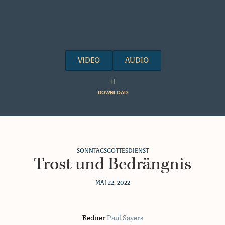
VIDEO
AUDIO
DOWNLOAD
SONNTAGSGOTTESDIENST
Trost und Bedrängnis
MAI 22, 2022
Redner
Paul Sayers