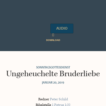
AUDIO
DOWNLOAD
SONNTAGSGOTTESDIENST
Ungeheuchelte Bruderliebe
JANUAR 20, 2019
Redner
Peter Schild
Bibelstelle
1 Petrus 1:22