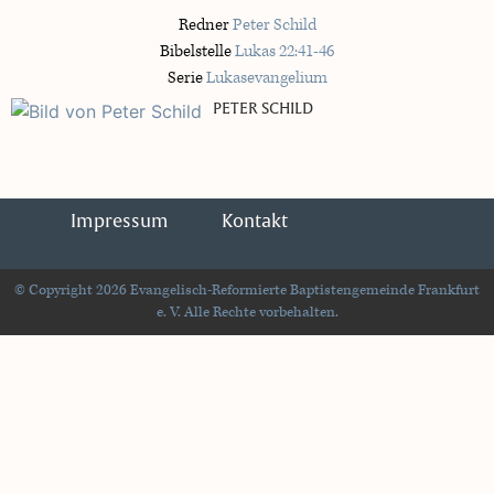
Redner
Peter Schild
Bibelstelle
Lukas 22:41-46
Serie
Lukasevangelium
PETER SCHILD
Impressum
Kontakt
© Copyright 2026 Evangelisch-Reformierte Baptistengemeinde Frankfurt
e. V. Alle Rechte vorbehalten.