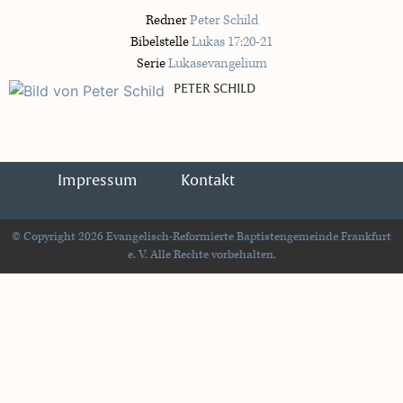
Redner
Peter Schild
Bibelstelle
Lukas 17:20-21
Serie
Lukasevangelium
PETER SCHILD
Impressum
Kontakt
© Copyright 2026 Evangelisch-Reformierte Baptistengemeinde Frankfurt
e. V. Alle Rechte vorbehalten.