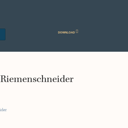
DOWNLOAD
as Riemenschneider
ider