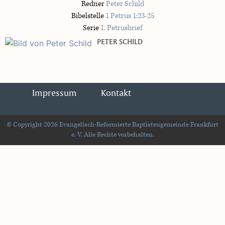
Redner
Peter Schild
Bibelstelle
1 Petrus 1:23-25
Serie
1. Petrusbrief
PETER SCHILD
Impressum
Kontakt
© Copyright 2026 Evangelisch-Reformierte Baptistengemeinde Frankfurt
e. V. Alle Rechte vorbehalten.