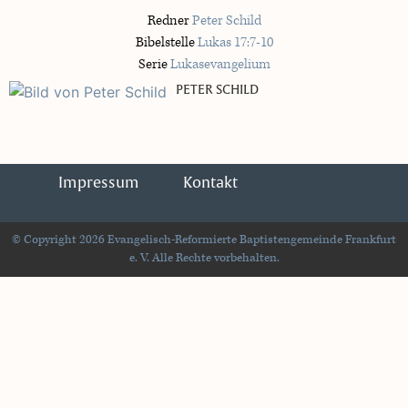
Redner
Peter Schild
Bibelstelle
Lukas 17:7-10
Serie
Lukasevangelium
PETER SCHILD
Impressum
Kontakt
© Copyright 2026 Evangelisch-Reformierte Baptistengemeinde Frankfurt
e. V. Alle Rechte vorbehalten.